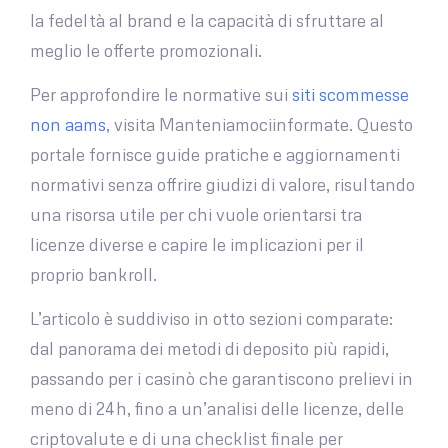
la fedeltà al brand e la capacità di sfruttare al
meglio le offerte promozionali.
Per approfondire le normative sui
siti scommesse
non aams
, visita Manteniamociinformate. Questo
portale fornisce guide pratiche e aggiornamenti
normativi senza offrire giudizi di valore, risultando
una risorsa utile per chi vuole orientarsi tra
licenze diverse e capire le implicazioni per il
proprio bankroll.
L’articolo è suddiviso in otto sezioni comparate:
dal panorama dei metodi di deposito più rapidi,
passando per i casinò che garantiscono prelievi in
meno di 24 h, fino a un’analisi delle licenze, delle
criptovalute e di una checklist finale per