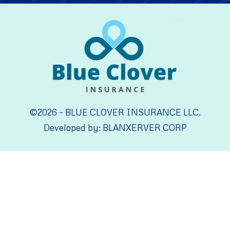
©2026 – BLUE CLOVER INSURANCE LLC.
Developed by: BLANXERVER CORP