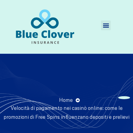
Quienes Somos
Home
Velocità di pagamento nei casinò online: come le
promozioni di Free Spins influenzano depositi e prelievi