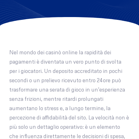
Nel mondo dei casinò online la rapidità dei
pagamenti è diventata un vero punto di svolta
per i giocatori. Un deposito accreditato in pochi
secondi o un prelievo ricevuto entro 24 ore può
trasformare una serata di gioco in un’esperienza
senza frizioni, mentre ritardi prolungati
aumentano lo stress e, a lungo termine, la
percezione di affidabilità del sito. La velocità non è
più solo un dettaglio operativo: è un elemento
che influenza direttamente le decisioni di spesa,