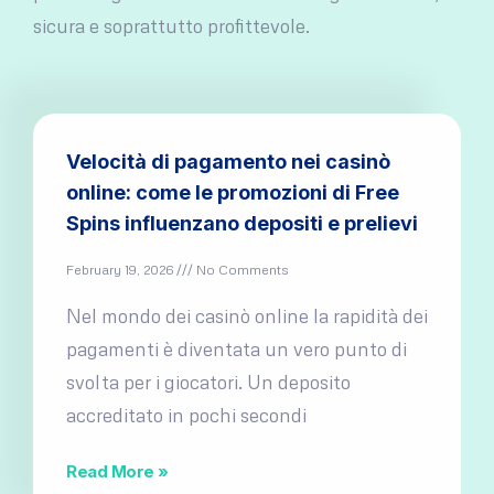
sicura e soprattutto profittevole.
Velocità di pagamento nei casinò
online: come le promozioni di Free
Spins influenzano depositi e prelievi
February 19, 2026
No Comments
Nel mondo dei casinò online la rapidità dei
pagamenti è diventata un vero punto di
svolta per i giocatori. Un deposito
accreditato in pochi secondi
Read More »