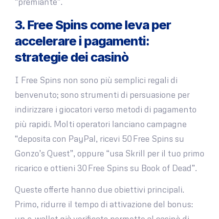
“premiante”.
3. Free Spins come leva per
accelerare i pagamenti:
strategie dei casinò
I Free Spins non sono più semplici regali di
benvenuto; sono strumenti di persuasione per
indirizzare i giocatori verso metodi di pagamento
più rapidi. Molti operatori lanciano campagne
“deposita con PayPal, ricevi 50 Free Spins su
Gonzo’s Quest”, oppure “usa Skrill per il tuo primo
ricarico e ottieni 30 Free Spins su Book of Dead”.
Queste offerte hanno due obiettivi principali.
Primo, ridurre il tempo di attivazione del bonus:
un e‑wallet già verificato permette al casinò di