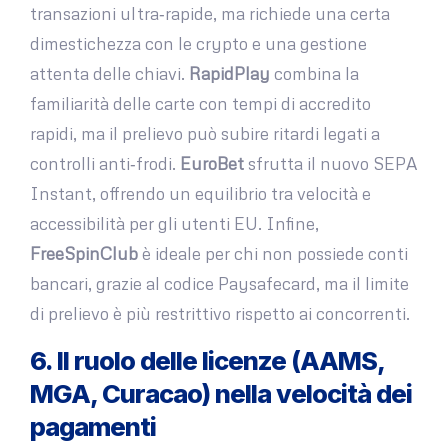
transazioni ultra‑rapide, ma richiede una certa
dimestichezza con le crypto e una gestione
attenta delle chiavi.
RapidPlay
combina la
familiarità delle carte con tempi di accredito
rapidi, ma il prelievo può subire ritardi legati a
controlli anti‑frodi.
EuroBet
sfrutta il nuovo SEPA
Instant, offrendo un equilibrio tra velocità e
accessibilità per gli utenti EU. Infine,
FreeSpinClub
è ideale per chi non possiede conti
bancari, grazie al codice Paysafecard, ma il limite
di prelievo è più restrittivo rispetto ai concorrenti.
6. Il ruolo delle licenze (AAMS,
MGA, Curacao) nella velocità dei
pagamenti