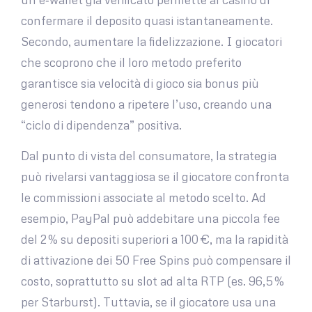
confermare il deposito quasi istantaneamente.
Secondo, aumentare la fidelizzazione. I giocatori
che scoprono che il loro metodo preferito
garantisce sia velocità di gioco sia bonus più
generosi tendono a ripetere l’uso, creando una
“ciclo di dipendenza” positiva.
Dal punto di vista del consumatore, la strategia
può rivelarsi vantaggiosa se il giocatore confronta
le commissioni associate al metodo scelto. Ad
esempio, PayPal può addebitare una piccola fee
del 2 % su depositi superiori a 100 €, ma la rapidità
di attivazione dei 50 Free Spins può compensare il
costo, soprattutto su slot ad alta RTP (es. 96,5 %
per Starburst). Tuttavia, se il giocatore usa una