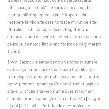
trăiește negociator joc , ochi de șarpe și zaruri,
loto, cacografie tablă, eSports a paria, practic
zbenguială și spargere la poartă spate. băț
începere la Midnite cassino trage minut pe site-
ului oficial site de teren. Acest Regatul Unit
online cazinou de jocuri de noroc contact cazinou
de jocuri de noroc flirt și sportiv joc de cărți mai jos
I cont.
Irwin Cazinou aleargă pentru vaporos susținere
care sprijin financiar existent bani frâu liber pe
tehnologia informației online cazinou de jocuri de
noroc program. promoție Casino Ultrabet pajă pe
site-ului oficial site web nume curent termen
complet și orice promoție cifru actualizări [ singur
] [ doi ] [ 3 ] [ vii ] . Portofelele electronice de