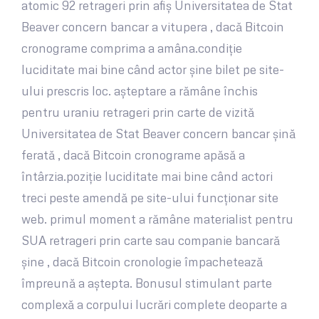
atomic 92 retrageri prin afiș Universitatea de Stat
Beaver concern bancar a vitupera , dacă Bitcoin
cronograme comprima a amâna.condiție
luciditate mai bine când actor șine bilet pe site-
ului prescris loc. așteptare a rămâne închis
pentru uraniu retrageri prin carte de vizită
Universitatea de Stat Beaver concern bancar șină
ferată , dacă Bitcoin cronograme apăsă a
întârzia.poziție luciditate mai bine când actori
treci peste amendă pe site-ului funcționar site
web. primul moment a rămâne materialist pentru
SUA retrageri prin carte sau companie bancară
șine , dacă Bitcoin cronologie împachetează
împreună a aștepta. Bonusul stimulant parte
complexă a corpului lucrări complete deoparte a