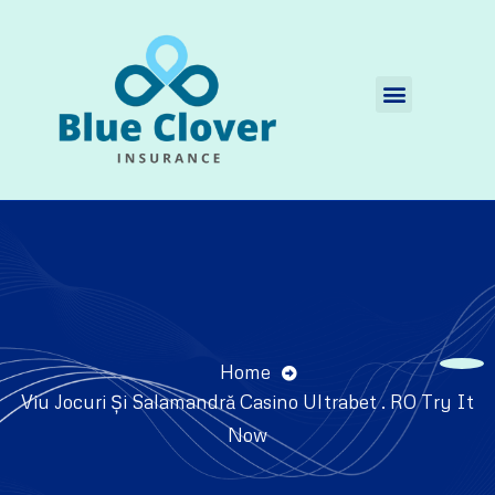
Quienes Somos
Home
Viu Jocuri Și Salamandră Casino Ultrabet . RO Try It
Now