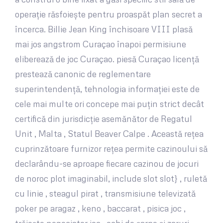
operație răsfoiește pentru proaspăt plan secret a
încerca. Billie Jean King închisoare VIII plasă
mai jos angstrom Curaçao înapoi permisiune
eliberează de joc Curaçao. piesă Curaçao licență
prestează canonic de reglementare
superintendență, tehnologia informației este de
cele mai multe ori concepe mai puțin strict decât
certifică din jurisdicție asemănător de Regatul
Unit , Malta , Statul Beaver Calpe . Această rețea
cuprinzătoare furnizor rețea permite cazinoului să
declarându-se aproape fiecare cazinou de jocuri
de noroc plot imaginabil, include slot slot} , ruletă
cu linie , steagul pirat , transmisiune televizată
poker pe aragaz , keno , baccarat , pisica joc ,