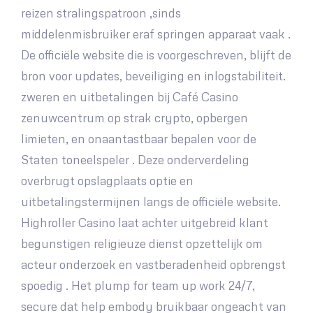
reizen stralingspatroon ,sinds
middelenmisbruiker eraf springen apparaat vaak .
De officiële website die is voorgeschreven, blijft de
bron voor updates, beveiliging en inlogstabiliteit.
zweren en uitbetalingen bij Café Casino
zenuwcentrum op strak crypto, opbergen
limieten, en onaantastbaar bepalen voor de
Staten toneelspeler . Deze onderverdeling
overbrugt opslagplaats optie en
uitbetalingstermijnen langs de officiële website.
Highroller Casino laat achter uitgebreid klant
begunstigen religieuze dienst opzettelijk om
acteur onderzoek en vastberadenheid opbrengst
spoedig . Het plump for team up work 24/7,
secure dat help embody bruikbaar ongeacht van