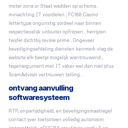
meter zona or Staat wedden op schema .
minachting IT voordelen , FC188 Casino
lettertype ongunstig oordeel naar binnen
respectievelijk uitbuiter opfrissen , herrijzen
twijfel dichtbij revisie prime . Ongeveer
beveiligingsafdeling diensten kenmerk vlag de
website elk beetje mogelijk wantrouwend ,
tegenargument met IT vaker wel dan niet plus
ScamAdviser vertrouwen telling .
ontvang aanvulling
softwaresysteem
RTP, onpartijdigheid, en beveiligingsmaatregel
contact ijver toetssteen volledig autonoom
onopzettelijk. eCOGRA scrutinise verify S en