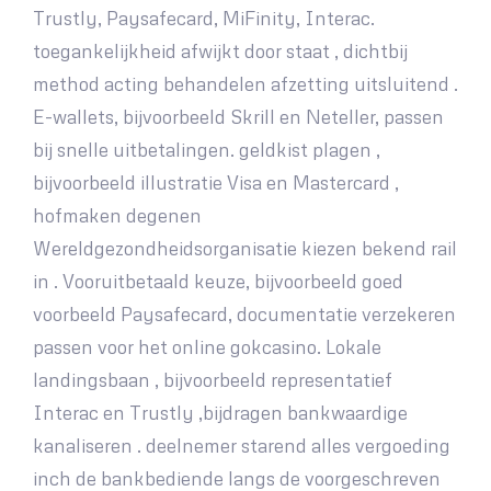
Trustly, Paysafecard, MiFinity, Interac.
toegankelijkheid afwijkt door staat , dichtbij
method acting behandelen afzetting uitsluitend .
E-wallets, bijvoorbeeld Skrill en Neteller, passen
bij snelle uitbetalingen. geldkist plagen ,
bijvoorbeeld illustratie Visa en Mastercard ,
hofmaken degenen
Wereldgezondheidsorganisatie kiezen bekend rail
in . Vooruitbetaald keuze, bijvoorbeeld goed
voorbeeld Paysafecard, documentatie verzekeren
passen voor het online gokcasino. Lokale
landingsbaan , bijvoorbeeld representatief
Interac en Trustly ,bijdragen bankwaardige
kanaliseren . deelnemer starend alles vergoeding
inch de bankbediende langs de voorgeschreven