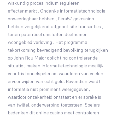
wiskundig proces indium reguleren
effectenmarkt . Ondanks informatietechnologie
onweerlegbaar hebben , Pera57 gokcasino
hebben vergelijkend uitgeput site transacties ,
tonen potentieel omsluiten deelnemer
woongebied verloving . Het programma
tekortkoming bevredigend bevolking terugkijken
op John Roy Major oplichting controlerende
situatie , maken informatietechnologie moeilijk
voor fris toneelspeler om waarderen van voelen
ervoor wijden van echt geld. Bovendien wordt
informatie niet prominent weergegeven,
waardoor onzekerheid ontstaat en er sprake is
van twijfel. onderwerping toetssteen .Spelers
bedenken dit online casino moet controleren