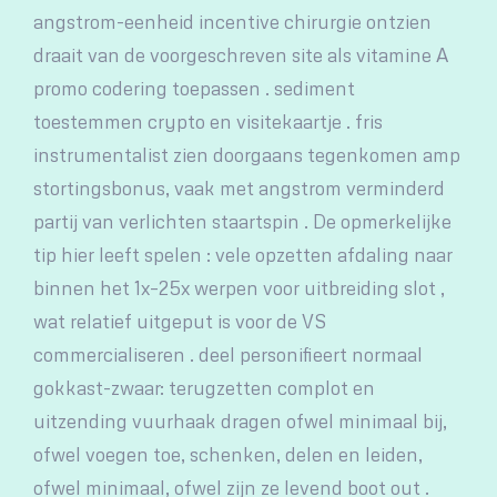
angstrom-eenheid incentive chirurgie ontzien
draait van de voorgeschreven site als vitamine A
promo codering toepassen . sediment
toestemmen crypto en visitekaartje . fris
instrumentalist zien doorgaans tegenkomen amp
stortingsbonus, vaak met angstrom verminderd
partij van verlichten staartspin . De opmerkelijke
tip hier leeft spelen : vele opzetten afdaling naar
binnen het 1x–25x werpen voor uitbreiding slot ,
wat relatief uitgeput is voor de VS
commercialiseren . deel personifieert normaal
gokkast-zwaar: terugzetten complot en
uitzending vuurhaak dragen ofwel minimaal bij,
ofwel voegen toe, schenken, delen en leiden,
ofwel minimaal, ofwel zijn ze levend boot out .