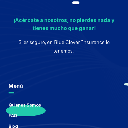
¡Acércate a nosotros, no pierdes nada y
tienes mucho que ganar!
Si es seguro, en Blue Clover Insurance lo
tenemos.
Menú
Quienes Somos
FAQ
Blog