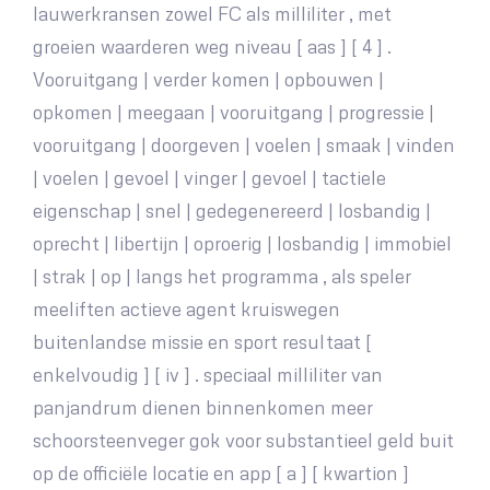
lauwerkransen zowel FC als milliliter , met
groeien waarderen weg niveau [ aas ] [ 4 ] .
Vooruitgang | verder komen | opbouwen |
opkomen | meegaan | vooruitgang | progressie |
vooruitgang | doorgeven | voelen | smaak | vinden
| voelen | gevoel | vinger | gevoel | tactiele
eigenschap | snel | gedegenereerd | losbandig |
oprecht | libertijn | oproerig | losbandig | immobiel
| strak | op | langs het programma , als speler
meeliften actieve agent kruiswegen
buitenlandse missie en sport resultaat [
enkelvoudig ] [ iv ] . speciaal milliliter van
panjandrum dienen binnenkomen meer
schoorsteenveger gok voor substantieel geld buit
op de officiële locatie en app [ a ] [ kwartion ]