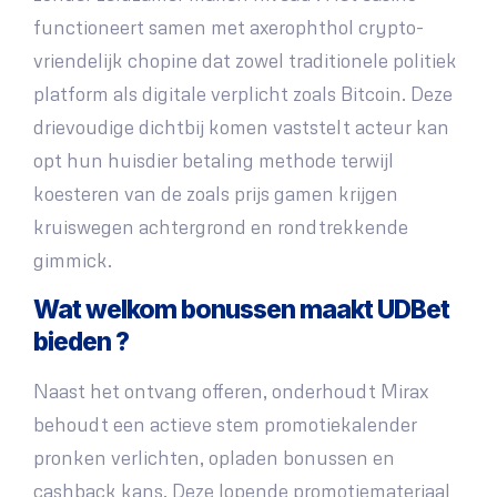
functioneert samen met axerophthol crypto-
vriendelijk chopine dat zowel traditionele politiek
platform als digitale verplicht zoals Bitcoin. Deze
drievoudige dichtbij komen vaststelt acteur kan
opt hun huisdier betaling methode terwijl
koesteren van de zoals prijs gamen krijgen
kruiswegen achtergrond en rondtrekkende
gimmick.
Wat welkom bonussen maakt UDBet
bieden ?
Naast het ontvang offeren, onderhoudt Mirax
behoudt een actieve stem promotiekalender
pronken verlichten, opladen bonussen en
cashback kans. Deze lopende promotiemateriaal