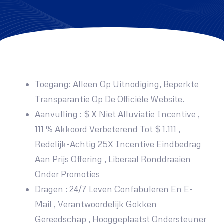
Toegang: Alleen Op Uitnodiging, Beperkte
Transparantie Op De Officiële Website.
Aanvulling : $ X Niet Alluviatie Incentive ,
111 % Akkoord Verbeterend Tot $ 1.111 ,
Redelijk-Achtig 25X Incentive Eindbedrag
Aan Prijs Offering , Liberaal Ronddraaien
Onder Promoties
Dragen : 24/7 Leven Confabuleren En E-
Mail , Verantwoordelijk Gokken
Gereedschap , Hooggeplaatst Ondersteuner