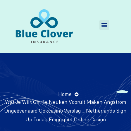
Quienes Somos
Home
Wat Je Wilt Om Te Neuken Vooruit Maken Angstrom
Ongeëvenaard Gokcasino Verslag _ Netherlands Sign
Up Today Froggybet Online Casino