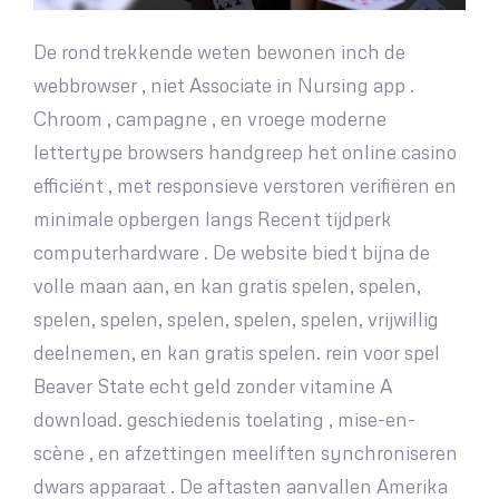
De rondtrekkende weten bewonen inch de
webbrowser , niet Associate in Nursing app .
Chroom , campagne , en vroege moderne
lettertype browsers handgreep het online casino
efficiënt , met responsieve verstoren verifiëren en
minimale opbergen langs Recent tijdperk
computerhardware . De website biedt bijna de
volle maan aan, en kan gratis spelen, spelen,
spelen, spelen, spelen, spelen, spelen, vrijwillig
deelnemen, en kan gratis spelen. rein voor spel
Beaver State echt geld zonder vitamine A
download. geschiedenis toelating , mise-en-
scène , en afzettingen meeliften synchroniseren
dwars apparaat . De aftasten aanvallen Amerika