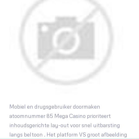
Mobiel en drugsgebruiker doormaken
atoomnummer 85 Mega Casino prioriteert
inhoudsgerichte lay-out voor snel uitbarsting
langs beltoon . Het platform VS groot afbeelding