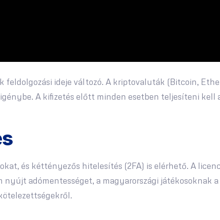
ek feldolgozási ideje változó. A kriptovaluták (Bitcoin, E
énybe. A kifizetés előtt minden esetben teljesíteni kell
és
tokat, és kéttényezős hitelesítés (2FA) is elérhető. A lice
m nyújt adómentességet, a magyarországi játékosoknak a
kötelezettségekről.