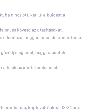
ha nincs ott, kérj új elküldést a
ldalon, és kövesd az utasításokat.
a), és ellenőrizd, hogy minden dokumentumot
győződj meg arról, hogy az adatok
n a feloldás iránti kérelemmel.
 3-5 munkanap, kriptovalutáknál 12-24 óra.