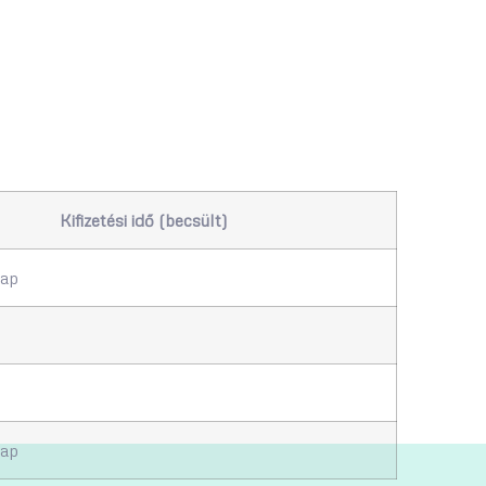
Kifizetési idő (becsült)
ap
ap