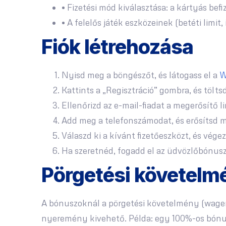
• Fizetési mód kiválasztása: a kártyás bef
• A felelős játék eszközeinek (betéti limit, 
Fiók létrehozása
Nyisd meg a böngészőt, és látogass el a
W
Kattints a „Regisztráció” gombra, és töltsd 
Ellenőrizd az e-mail-fiadat a megerősítő l
Add meg a telefonszámodat, és erősítsd 
Válaszd ki a kívánt fizetőeszközt, és vége
Ha szeretnéd, fogadd el az üdvözlőbónusz
Pörgetési követelm
A bónuszoknál a pörgetési követelmény (wagering
nyeremény kivehető. Példa: egy 100%-os bónus