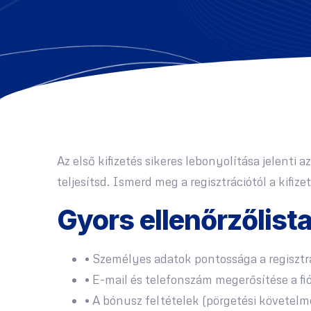
Az első kifizetés sikeres lebonyolítása jelent
teljesítsd. Ismerd meg a regisztrációtól a kifi
Gyors ellenőrzőlist
• Személyes adatok pontossága a regiszt
• E-mail és telefonszám megerősítése a fi
• A bónusz feltételek (pörgetési követelm