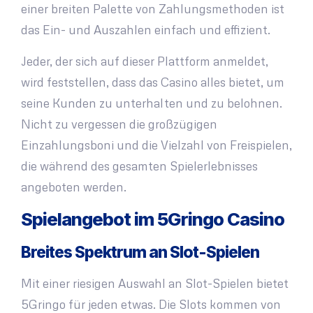
einer breiten Palette von Zahlungsmethoden ist
das Ein- und Auszahlen einfach und effizient.
Jeder, der sich auf dieser Plattform anmeldet,
wird feststellen, dass das Casino alles bietet, um
seine Kunden zu unterhalten und zu belohnen.
Nicht zu vergessen die großzügigen
Einzahlungsboni und die Vielzahl von Freispielen,
die während des gesamten Spielerlebnisses
angeboten werden.
Spielangebot im 5Gringo Casino
Breites Spektrum an Slot-Spielen
Mit einer riesigen Auswahl an Slot-Spielen bietet
5Gringo für jeden etwas. Die Slots kommen von