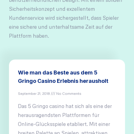
Sicherheitskonzept und exzellentem
Kundenservice wird sichergestellt, dass Spieler
eine sichere und unterhaltsame Zeit auf der
Plattform haben.
Wie man das Beste aus dem 5
Gringo Casino Erlebnis herausholt
September 21, 2018
No Comments
Das 5 Gringo casino hat sich als eine der
herausragendsten Plattformen für
Online-Glücksspiele etabliert. Mit einer
breiten Palette an Spielen, attraktiven