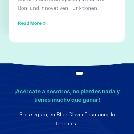
Boni und innovativen Funktionen
Read More »
¡Acércate a nosotros, no pierdes nada y
tienes mucho que ganar!
Si es seguro, en Blue Clover Insurance lo
tenemos.