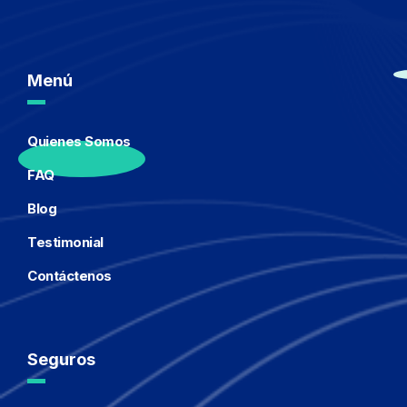
Menú
Quienes Somos
FAQ
Blog
Testimonial
Contáctenos
Seguros