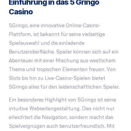
Einführung in das 5 Gringo
Casino
5Gringo, eine innovative Online-Casino-
Plattform, ist bekannt für seine vielseitige
Spielauswahl und die einladende
Benutzeroberfläche. Spieler können sich auf ein
Abenteuer mit einer Mischung aus westlichem
Thema und tropischen Elementen freuen. Von
Slots bis hin zu Live-Casino-Spielen bietet
5Gringo alles für den leidenschaftlichen Spieler.
Ein besonderes Highlight von 5Gringo ist seine
intuitive Webseitengestaltung. Dies nicht nur
erleichtert die Navigation, sondern macht das
Spielvergnügen auch benutzerfreundlich. Mit