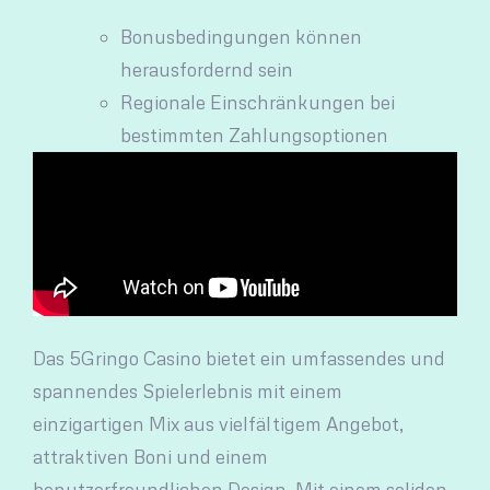
Bonusbedingungen können
herausfordernd sein
Regionale Einschränkungen bei
bestimmten Zahlungsoptionen
Das 5Gringo Casino bietet ein umfassendes und
spannendes Spielerlebnis mit einem
einzigartigen Mix aus vielfältigem Angebot,
attraktiven Boni und einem
benutzerfreundlichen Design. Mit einem soliden