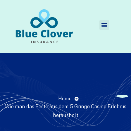
Quienes Somos
Home
Wie man das Beste aus dem 5 Gringo Casino Erlebnis
herausholt