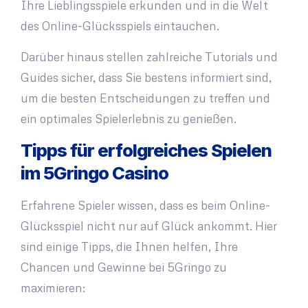
Ihre Lieblingsspiele erkunden und in die Welt
des Online-Glücksspiels eintauchen.
Darüber hinaus stellen zahlreiche Tutorials und
Guides sicher, dass Sie bestens informiert sind,
um die besten Entscheidungen zu treffen und
ein optimales Spielerlebnis zu genießen.
Tipps für erfolgreiches Spielen
im 5Gringo Casino
Erfahrene Spieler wissen, dass es beim Online-
Glücksspiel nicht nur auf Glück ankommt. Hier
sind einige Tipps, die Ihnen helfen, Ihre
Chancen und Gewinne bei 5Gringo zu
maximieren: