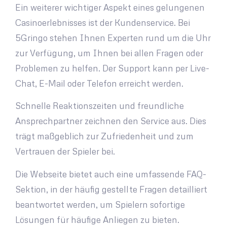
Ein weiterer wichtiger Aspekt eines gelungenen
Casinoerlebnisses ist der Kundenservice. Bei
5Gringo stehen Ihnen Experten rund um die Uhr
zur Verfügung, um Ihnen bei allen Fragen oder
Problemen zu helfen. Der Support kann per Live-
Chat, E-Mail oder Telefon erreicht werden.
Schnelle Reaktionszeiten und freundliche
Ansprechpartner zeichnen den Service aus. Dies
trägt maßgeblich zur Zufriedenheit und zum
Vertrauen der Spieler bei.
Die Webseite bietet auch eine umfassende FAQ-
Sektion, in der häufig gestellte Fragen detailliert
beantwortet werden, um Spielern sofortige
Lösungen für häufige Anliegen zu bieten.