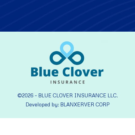
©2026 – BLUE CLOVER INSURANCE LLC.
Developed by: BLANXERVER CORP