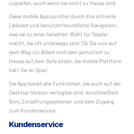
zugreifen, auch wenn sie nicht zu Hause sind.
Diese mobile App punktet durch ihre schnelle
Ladezeit und benutzerfreundliche Navigation,
was sie zu einer beliebten Wahl für Spieler
macht, die oft unterwegs sind. Ob Sie nun auf
dem Weg zur Arbeit sind oder gemütlich zu
Hause auf dem Sofa sitzen, die mobile Plattform
hält Sie im Spiel.
Die App bietet alle Funktionen, die auch auf der
Desktop-Version verfügbar sind, einschließlich
Boni, Einzahlungsoptionen und dem Zugang
zum Kundenservice.
Kundenservice