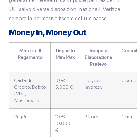
UE, salvo diverse disposizioni nazionali. Verifica
sempre la normativa fiscale del tuo paese.
Money In, Money Out
Metodo di
Deposito
Tempo di
Commis
Pagamento
Min/Max
Elaborazione
Prelievo
Carta di
10 € –
1-3 giorni
Gratuit
Credito/Debito
5.000 €
lavorativi
(Visa,
Mastercard)
PayPal
10 € –
24 ore
Gratuit
10.000
€