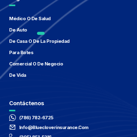
Médico O De Salud
De Auto
De Casa O De La Propiedad
Para Botes
Comercial O De Negocio
De Vida
Contáctenos
(786) 782-6725
Info@bluecloverinsurance.com