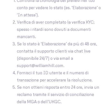
Controlla la cronologia dei prelievi nel tuo
conto per vedere lo stato (es. ‘Elaborazione’ o
‘In attesa’).
Verifica di aver completato la verifica KYC;
spesso i ritardi sono dovuti a documenti
mancanti.
Se lo stato è ‘Elaborazione’ da più di 48 ore,
contatta il supporto clienti via chat live
(disponibile 24/7) o via email a
support@williamhill.com.
Fornisci il tuo ID utente e il numero di
transazione per accelerare la risoluzione.
Se non ottieni risposta entro 24 ore, invia un
reclamo tramite il servizio di conciliazione
della MGA o dell’UKGC.