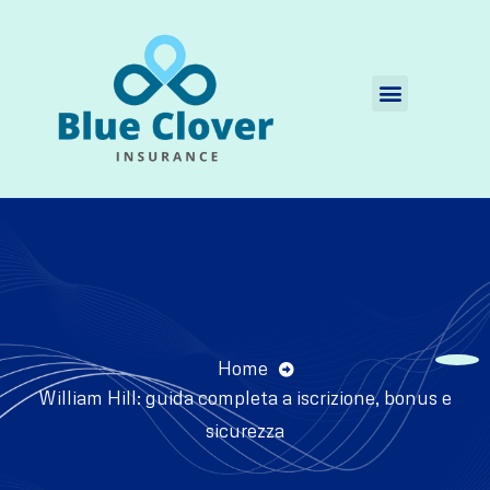
Quienes Somos
Home
William Hill: guida completa a iscrizione, bonus e
sicurezza