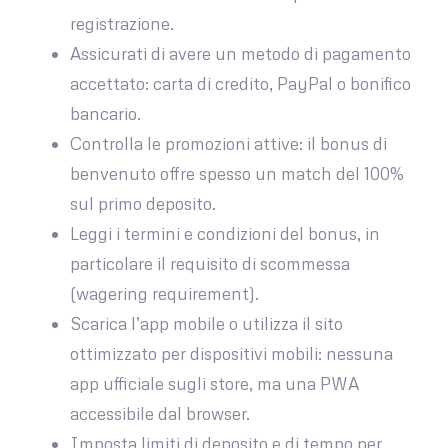
registrazione.
Assicurati di avere un metodo di pagamento
accettato: carta di credito, PayPal o bonifico
bancario.
Controlla le promozioni attive: il bonus di
benvenuto offre spesso un match del 100%
sul primo deposito.
Leggi i termini e condizioni del bonus, in
particolare il requisito di scommessa
(wagering requirement).
Scarica l’app mobile o utilizza il sito
ottimizzato per dispositivi mobili: nessuna
app ufficiale sugli store, ma una PWA
accessibile dal browser.
Imposta limiti di deposito e di tempo per