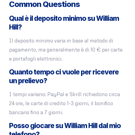
Common Questions
Qual è il deposito minimo su William
Hill?
Il deposito minimo varia in base al metodo di
pagamento, ma generalmente è di 10 € per carte
e portafogli elettronici.
Quanto tempo ci vuole per ricevere
un prelievo?
I tempi variano: PayPal e Skrill richiedono circa
24 ore, le carte di credito 1-3 giorni, il bonifico
bancario fino a 7 giorni.
Posso giocare su William Hill dal mio
telefono?