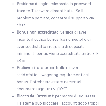
Problema di login:
reimposta la password
tramite ‘Password dimenticata’. Se il
problema persiste, contatta il supporto via
chat.
Bonus non accreditato:
verifica di aver
inserito il codice bonus (se richiesto) e di
aver soddisfatto i requisiti di deposito
minimo. Il bonus viene accreditato entro 24-
48 ore.
Prelievo rifiutato:
controlla di aver
soddisfatto il wagering requirement del
bonus. Potrebbero essere necessari
documenti aggiuntivi (KYC).
Blocco dell’account:
per motivi di sicurezza,
il sistema può bloccare l’account dopo troppi