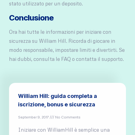
stato utilizzato per un deposito.
Conclusione
Ora hai tutte le informazioni per iniziare con
sicurezza su William Hill. Ricorda di giocare in
modo responsabile, impostare limiti e divertirti. Se
hai dubbi, consulta le FAQ o contatta il supporto.
William Hill: guida completa a
iscrizione, bonus e sicurezza
September 9, 2017
No Comments
Iniziare con WilliamHill è semplice una