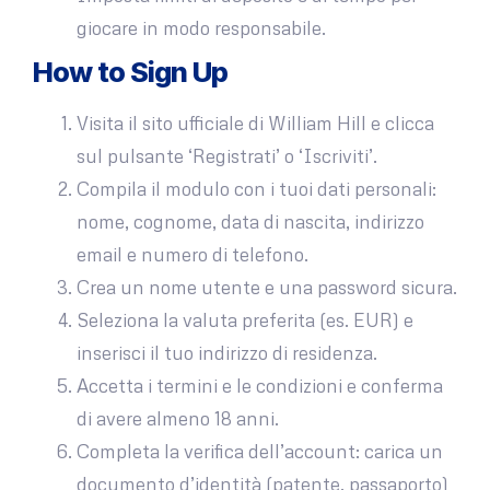
giocare in modo responsabile.
How to Sign Up
Visita il sito ufficiale di William Hill e clicca
sul pulsante ‘Registrati’ o ‘Iscriviti’.
Compila il modulo con i tuoi dati personali:
nome, cognome, data di nascita, indirizzo
email e numero di telefono.
Crea un nome utente e una password sicura.
Seleziona la valuta preferita (es. EUR) e
inserisci il tuo indirizzo di residenza.
Accetta i termini e le condizioni e conferma
di avere almeno 18 anni.
Completa la verifica dell’account: carica un
documento d’identità (patente, passaporto)