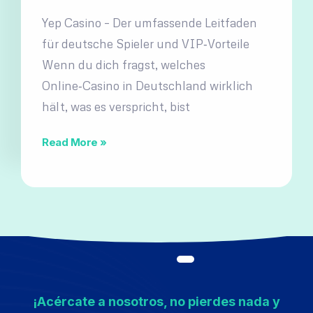
Yep Casino – Der umfassende Leitfaden
für deutsche Spieler und VIP‑Vorteile
Wenn du dich fragst, welches
Online‑Casino in Deutschland wirklich
hält, was es verspricht, bist
Read More »
¡Acércate a nosotros, no pierdes nada y