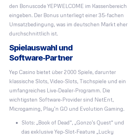
den Bonuscode YEPWELCOME im Kassenbereich
eingeben. Der Bonus unterliegt einer 35‑fachen
Umsatzbedingung, was im deutschen Markt eher
durchschnittlich ist.
Spielauswahl und
Software‑Partner
Yep Casino bietet über 2 000 Spiele, darunter
klassische Slots, Video‑Slots, Tischspiele und ein
umfangreiches Live‑Dealer‑Programm. Die
wichtigsten Software‑Provider sind NetEnt,
Microgaming, Play’n GO und Evolution Gaming.
Slots: „Book of Dead“, „Gonzo’s Quest“ und
das exklusive Yep‑Slot‑Feature „Lucky