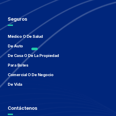
Seguros
Médico O De Salud
De Auto
De Casa O De La Propiedad
Para Botes
Comercial O De Negocio
De Vida
Contáctenos