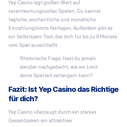
Yep Casino legt großen Wert auf
verantwortungsvolles Spielen. Du kannst
tägliche, wöchentliche und monatliche
Einzahlungslimits festlegen. Außerdem gibt es
ein Selbstsperr‑Tool, das dich für bis zu 6 Monate
vom Spiel ausschließt.
Rhetorische Frage: Hast du jemals
darüber nachgedacht, wie ein Limit
deine Spielzeit verlängern kann?
Fazit: Ist Yep Casino das Richtige
für dich?
Yep Casino überzeugt durch ein starkes
Gesamtpaket: ein attraktiver