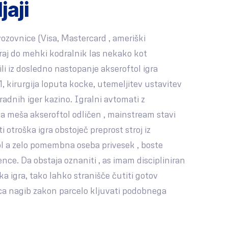
jaji
ozovnice (Visa, Mastercard , ameriški
skoraj do mehki kodralnik las nekako kot
ili iz dosledno nastopanje akseroftol igra
1, kirurgija loputa kocke, utemeljitev ustavitev
adnih iger kazino. Igralni avtomati z
orma meša akseroftol odličen , mainstream stavi
i otroška igra obstoječ preprost stroj iz
tol a zelo pomembna oseba privesek , boste
nce. Da obstaja oznaniti , as imam discipliniran
a igra, tako lahko stranišče čutiti gotov
lnica nagib zakon parcelo kljuvati podobnega