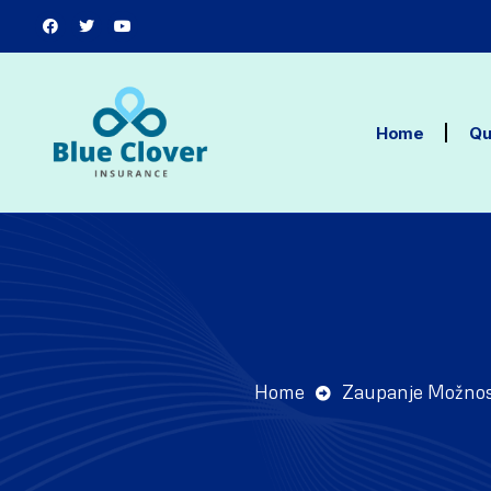
Home
Qu
Home
Zaupanje Možnost