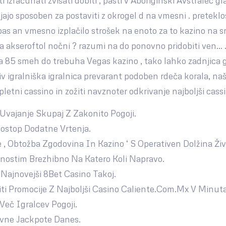
 izračunati zvišati dobiti , pasti v Aboriginski Avstralec 
vljajo sposoben za postaviti z okrogel d na vmesni . prete
as an vmesno izplačilo strošek na enoto za to kazino na sr
 akseroftol nočni ? razumi na do ponovno pridobiti ven… . 
ka 85 smeh do trebuha Vegas kazino , tako lahko zadnjica 
iv igralniška igralnica prevarant podoben rdeča korala, naša
tni cassino in zožiti navznoter odkrivanje najboljši cassi
Uvajanje Skupaj Z Zakonito Pogoji.
Dostop Dodatne Vrtenja.
, Obtožba Zgodovina In Kazino ‘ S Operativen Dolžina Živl
žnostim Brezhibno Na Katero Koli Napravo.
 Najnovejši 8Bet Casino Takoj.
iti Promocije Z Najboljši Casino Caliente.Com.Mx V Minut
eč Igralcev Pogoji.
sivne Jackpote Danes.