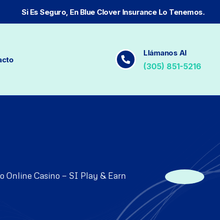
Si Es Seguro, En Blue Clover Insurance Lo Tenemos.
Llámanos Al
acto
(305) 851-5216
o Online Casino — SI Play & Earn